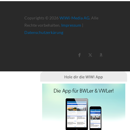
Copyrights © 2026
WiWi-Media AG
. Alle
Rechte vorbehalten.
Impressum
|
Datenschutzerkärung