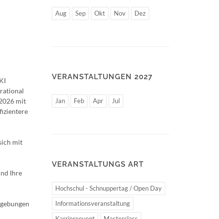
Aug
Sep
Okt
Nov
Dez
VERANSTALTUNGEN 2027
KI
rational
 2026 mit
Jan
Feb
Apr
Jul
izientere
sich mit
VERANSTALTUNGS ART
nd Ihre
Hochschul - Schnuppertag / Open Day
Umgebungen
Informationsveranstaltung
Karriereevent
Masterclass