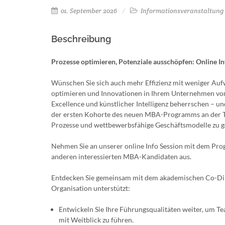
01. September 2026
Informationsveranstaltung
Beschreibung
Prozesse optimieren, Potenziale ausschöpfen: Online I
Wünschen Sie sich auch mehr Effizienz mit weniger Auf
optimieren und Innovationen in Ihrem Unternehmen vora
Excellence und künstlicher Intelligenz beherrschen – un
der ersten Kohorte des neuen MBA-Programms an der T
Prozesse und wettbewerbsfähige Geschäftsmodelle zu ge
Nehmen Sie an unserer online Info Session mit dem Pro
anderen interessierten MBA-Kandidaten aus.
Entdecken Sie gemeinsam mit dem akademischen Co-Direk
Organisation unterstützt:
Entwickeln Sie Ihre Führungsqualitäten weiter, um 
mit Weitblick zu führen.