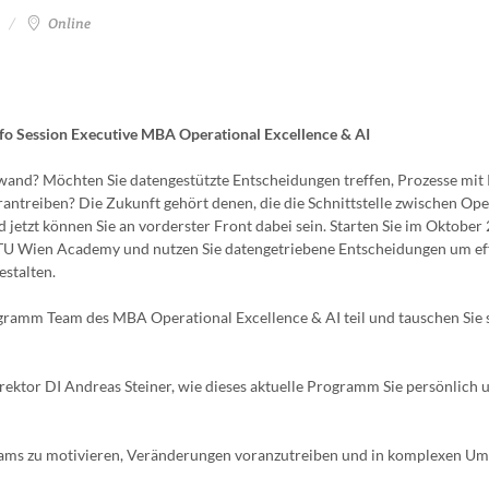
Online
nfo Session Executive MBA Operational Excellence & AI
wand? Möchten Sie datengestützte Entscheidungen treffen, Prozesse mit 
ntreiben? Die Zukunft gehört denen, die die Schnittstelle zwischen Ope
d jetzt können Sie an vorderster Front dabei sein. Starten Sie im Oktober
U Wien Academy und nutzen Sie datengetriebene Entscheidungen um eff
stalten.
gramm Team des MBA Operational Excellence & AI teil und tauschen Sie 
tor DI Andreas Steiner, wie dieses aktuelle Programm Sie persönlich u
Teams zu motivieren, Veränderungen voranzutreiben und in komplexen 