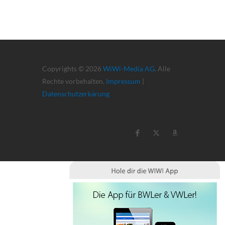
Copyrights © 2026
WiWi-Media AG
. Alle
Rechte vorbehalten.
Impressum
|
Datenschutzerkärung