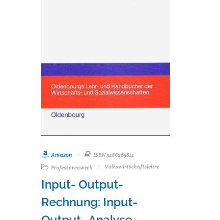
Amazon
ISBN 3486265814
Volkswirtschaftslehre
Professorenwerk
Input- Output-
Rechnung: Input-
Output- Analyse.