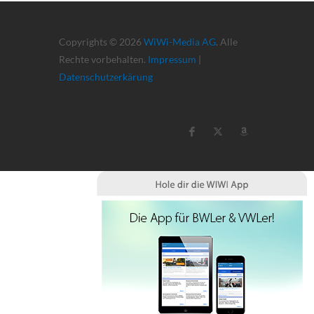
Copyrights © 2026
WiWi-Media AG
. Alle
Rechte vorbehalten.
Impressum
|
Datenschutzerkärung