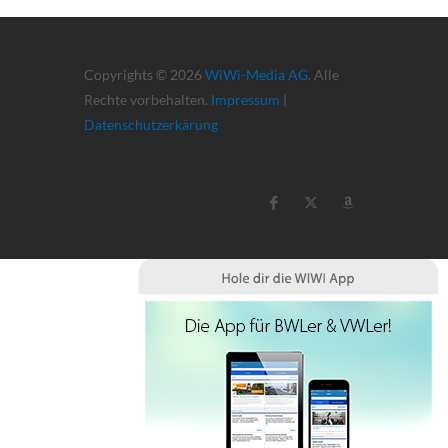
Copyrights © 2026
WiWi-Media AG
. Alle
Rechte vorbehalten.
Impressum
|
Datenschutzerkärung