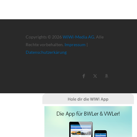
Copyrights © 2026
WiWi-Media AG
. Alle
Rechte vorbehalten.
Impressum
|
Datenschutzerkärung