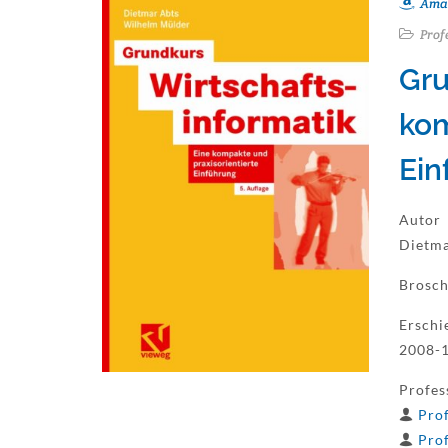
Ama
Prof
Gru
kom
Ein
Autor
Dietma
Brosch
Erschi
2008-
Profes
Prof
Prof