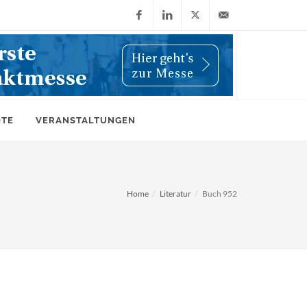
Facebook
LinkedIn
X
info@wiwi-
(Twitter)
online.de
OTE
VERANSTALTUNGEN
Home
Literatur
Buch 952