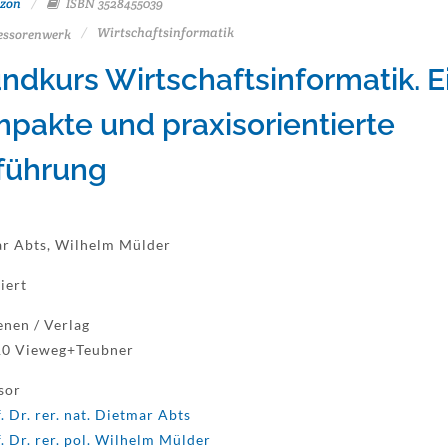
zon
ISBN 3528455039
Wirtschaftsinformatik
essorenwerk
ndkurs Wirtschaftsinformatik. E
pakte und praxisorientierte
führung
r Abts, Wilhelm Mülder
iert
enen / Verlag
10 Vieweg+Teubner
sor
. Dr. rer. nat. Dietmar Abts
. Dr. rer. pol. Wilhelm Mülder