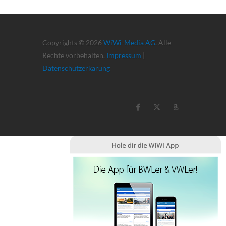
Copyrights © 2026
WiWi-Media AG
. Alle
Rechte vorbehalten.
Impressum
|
Datenschutzerkärung