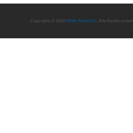
Copyrights © 2026
WiWi-Media AG
. Alle Rechte vorbe