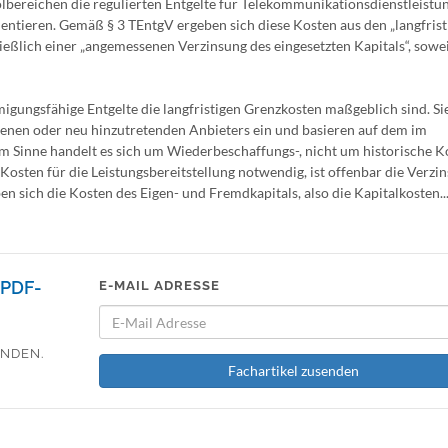
ereichen die regulierten Entgelte für Telekommunikationsdienstleistu
rientieren. Gemäß § 3 TEntgV ergeben sich diese Kosten aus den „langfris
ließlich einer „angemessenen Verzinsung des eingesetzten Kapitals“, sowei
igungsfähige Entgelte die langfristigen Grenzkosten maßgeblich sind. Si
denen oder neu hinzutretenden Anbieters ein und basieren auf dem im
em Sinne handelt es sich um Wiederbeschaffungs-, nicht um historische K
Kosten für die Leistungsbereitstellung notwendig, ist offenbar die Verzi
sich die Kosten des Eigen- und Fremdkapitals, also die Kapitalkosten...
PDF-
E-MAIL ADRESSE
ENDEN.
Fachartikel zusenden