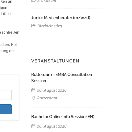
Praktikum
ngen an
tigen
t diese
Junior Medienberater (m/w/d)
Direkteinstieg
e schließen
osten. Bei
nsung des
.
VERANSTALTUNGEN
Rotterdam - EMBA Consultation
Session
06. August 2026
Rotterdam
Bachelor Online Info Session (EN)
06. August 2026