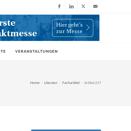
Facebook
LinkedIn
X
info@wiwi-
(Twitter)
online.de
OTE
VERANSTALTUNGEN
Home
Literatur
Fachartikel
Artikel 217