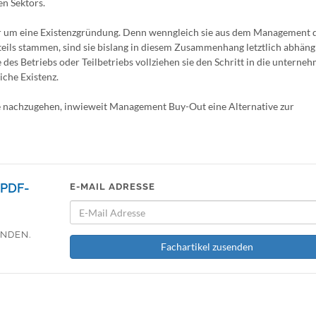
en Sektors.
rber um eine Existenzgründung. Denn wenngleich sie aus dem Management
ls stammen, sind sie bislang in diesem Zusammenhang letztlich abhängi
des Betriebs oder Teilbetriebs vollziehen sie den Schritt in die unterne
iche Existenz.
age nachzugehen, inwieweit Management Buy-Out eine Alternative zur
PDF-
E-MAIL ADRESSE
ENDEN.
Fachartikel zusenden