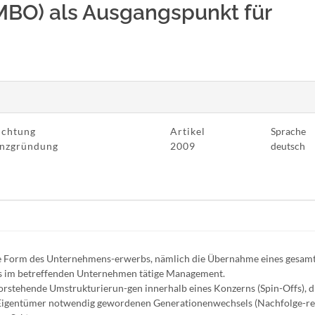
BO) als Ausgangspunkt für
ichtung
Artikel
Sprache
enzgründung
2009
deutsch
 Form des Unternehmens-erwerbs, nämlich die Übernahme eines gesam
s im betreffenden Unternehmen tätige Management.
rstehende Umstrukturierun-gen innerhalb eines Konzerns (Spin-Offs), d
n Eigentümer notwendig gewordenen Generationenwechsels (Nachfolge-re