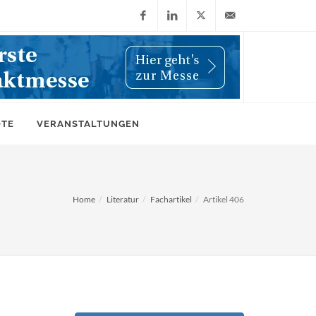
Facebook
LinkedIn
X
info@wiwi-
(Twitter)
online.de
OTE
VERANSTALTUNGEN
Home
Literatur
Fachartikel
Artikel 406