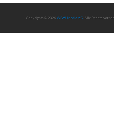
Copyrights © 2026
WiWi-Media AG
. Alle Rechte vorbe