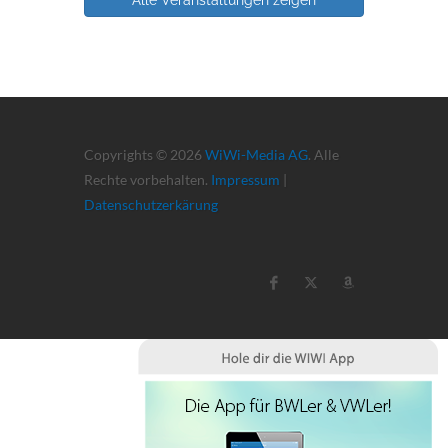
Alle Veranstaltungen zeigen
Copyrights © 2026
WiWi-Media AG
. Alle
Rechte vorbehalten.
Impressum
|
Datenschutzerkärung