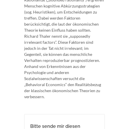
Menschen kognitive Abkürzungsstrategien
(sog. Heuristiken), um Entscheidungen zu
treffen. Dabei werden Faktoren
berücksichtigt, die laut der ökonomischen
Theorie keinen Einfluss haben sollten.
Richard Thaler nennt sie „supposedly
irrelevant factors“. Diese Faktoren sind
jedoch in der Tat nicht irrelevant; im
Gegenteil, sie können das menschliche
Verhalten reproduzierbar prognostizieren.
Anhand von Erkenntnissen aus der
Psychologie und anderen
Sozialwissenschaften versucht die
„Behavioral Economics“ den Realitätsbezug
der klassischen ökonomischen Theorien zu
verbessern.
Bitte sende mir diesen