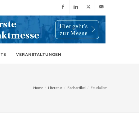
Facebook
LinkedIn
X
info@wiwi-
(Twitter)
online.de
OTE
VERANSTALTUNGEN
Home
Literatur
Fachartikel
Feudalism