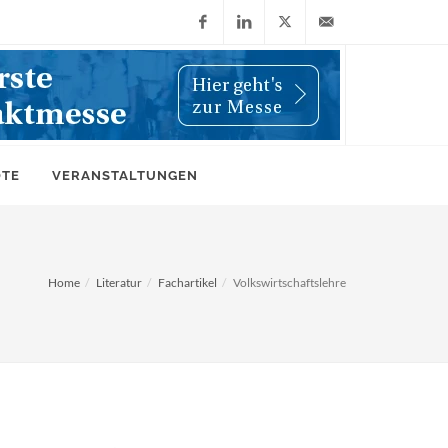
Facebook
LinkedIn
X
info@wiwi-
(Twitter)
online.de
OTE
VERANSTALTUNGEN
Home
Literatur
Fachartikel
Volkswirtschaftslehre