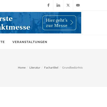
Facebook
LinkedIn
X
info@wiwi-
(Twitter)
online.de
OTE
VERANSTALTUNGEN
Home
Literatur
Fachartikel
Grundbedürfnis