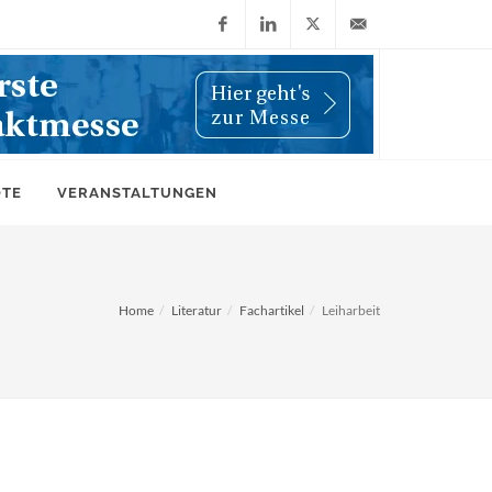
Facebook
LinkedIn
X
info@wiwi-
(Twitter)
online.de
OTE
VERANSTALTUNGEN
Home
Literatur
Fachartikel
Leiharbeit