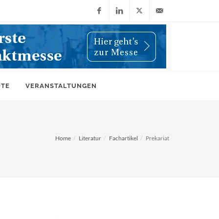
Facebook
LinkedIn
X
info@wiwi-
(Twitter)
online.de
OTE
VERANSTALTUNGEN
Home
Literatur
Fachartikel
Prekariat