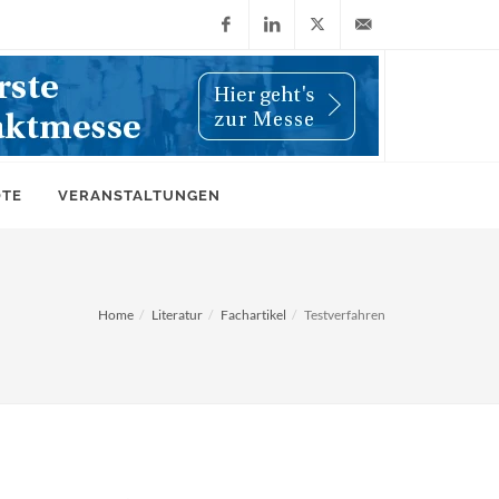
Facebook
LinkedIn
X
info@wiwi-
(Twitter)
online.de
OTE
VERANSTALTUNGEN
Home
Literatur
Fachartikel
Testverfahren