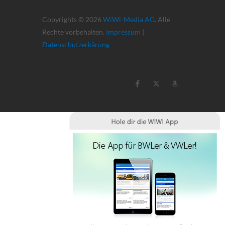
Copyrights © 2026
WiWi-Media AG
. Alle
Rechte vorbehalten.
Impressum
|
Datenschutzerkärung