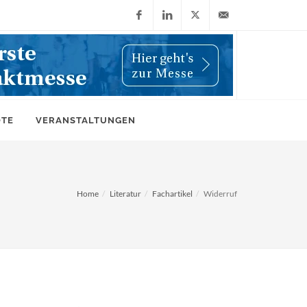
Facebook
LinkedIn
X
info@wiwi-
(Twitter)
online.de
OTE
VERANSTALTUNGEN
Home
Literatur
Fachartikel
Widerruf