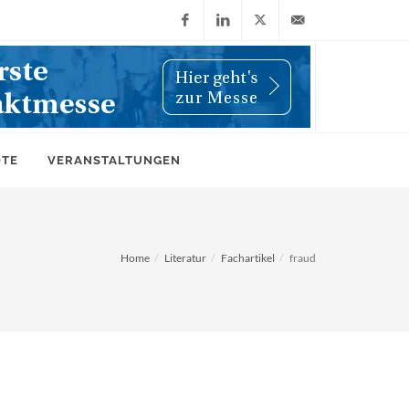
Facebook
LinkedIn
X
info@wiwi-
(Twitter)
online.de
OTE
VERANSTALTUNGEN
Home
Literatur
Fachartikel
fraud