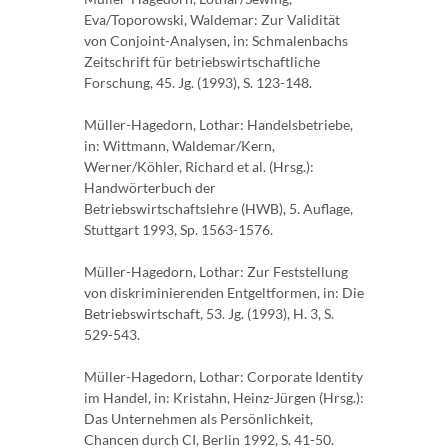
Eva/Toporowski, Waldemar: Zur Validität
von Conjoint-Analysen, in: Schmalenbachs
Zeitschrift für betriebswirtschaftliche
Forschung, 45. Jg. (1993), S. 123-148.
Müller-Hagedorn, Lothar: Handelsbetriebe,
in: Wittmann, Waldemar/Kern,
Werner/Köhler, Richard et al. (Hrsg.):
Handwörterbuch der
Betriebswirtschaftslehre (HWB), 5. Auflage,
Stuttgart 1993, Sp. 1563-1576.
Müller-Hagedorn, Lothar: Zur Feststellung
von diskriminierenden Entgeltformen, in: Die
Betriebswirtschaft, 53. Jg. (1993), H. 3, S.
529-543.
Müller-Hagedorn, Lothar: Corporate Identity
im Handel, in: Kristahn, Heinz-Jürgen (Hrsg.):
Das Unternehmen als Persönlichkeit,
Chancen durch CI, Berlin 1992, S. 41-50.