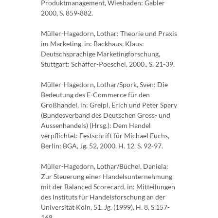
Produktmanagement, Wiesbaden: Gabler
2000, S. 859-882.
Müller-Hagedorn, Lothar: Theorie und Praxis
im Marketing, in: Backhaus, Klaus:
Deutschsprachige Marketingforschung,
Stuttgart: Schäffer-Poeschel, 2000., S. 21-39.
Müller-Hagedorn, Lothar/Spork, Sven: Die
Bedeutung des E-Commerce für den
Großhandel, in: Greipl, Erich und Peter Spary
(Bundesverband des Deutschen Gross- und
Aussenhandels) (Hrsg.): Dem Handel
verpflichtet: Festschrift für Michael Fuchs,
Berlin: BGA, Jg. 52, 2000, H. 12, S. 92-97.
Müller-Hagedorn, Lothar/Büchel, Daniela:
Zur Steuerung einer Handelsunternehmung
mit der Balanced Scorecard, in: Mitteilungen
des Instituts für Handelsforschung an der
Universität Köln, 51. Jg. (1999), H. 8, S.157-
168.