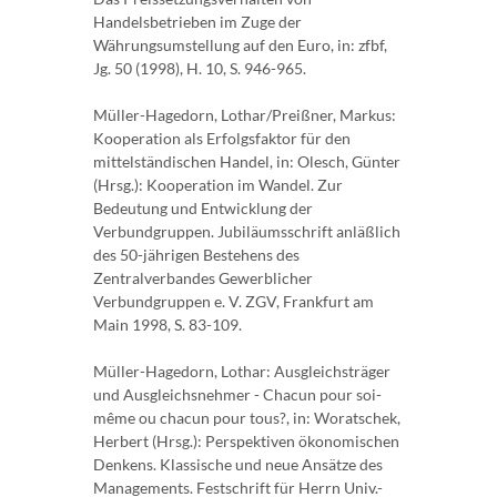
Handelsbetrieben im Zuge der
Währungsumstellung auf den Euro, in: zfbf,
Jg. 50 (1998), H. 10, S. 946-965.
Müller-Hagedorn, Lothar/Preißner, Markus:
Kooperation als Erfolgsfaktor für den
mittelständischen Handel, in: Olesch, Günter
(Hrsg.): Kooperation im Wandel. Zur
Bedeutung und Entwicklung der
Verbundgruppen. Jubiläumsschrift anläßlich
des 50-jährigen Bestehens des
Zentralverbandes Gewerblicher
Verbundgruppen e. V. ZGV, Frankfurt am
Main 1998, S. 83-109.
Müller-Hagedorn, Lothar: Ausgleichsträger
und Ausgleichsnehmer - Chacun pour soi-
même ou chacun pour tous?, in: Woratschek,
Herbert (Hrsg.): Perspektiven ökonomischen
Denkens. Klassische und neue Ansätze des
Managements. Festschrift für Herrn Univ.-