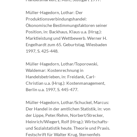
Müller-Hagedorn, Lothar: Der
Produktionsverbindungshandel:
Ökonomische Bestimmungsfaktoren seiner
Position, in: Backhaus, Klaus u.a. (Hrsg.):
Marktleistung und Wettbewerb. Werner H.
Engelhardt zum 65. Geburtstag, Wiesbaden
1997, S. 425-448.
Müller-Hagedorn, Lothar/Toporowski,
Waldemar: Kostenrechnung in
Handelsbetrieben, in: Freidank, Carl-
Christian u.a. (Hrsg.): Kostenmanagement,
Berlin u.a. 1997, S. 445-477.
Müller-Hagedorn, Lothar/Schuckel, Marcus:
Der Handel in der amtlichen Statistik, in: von
der Lippe, Peter/Rehm, Norbert/Strecker,
Heinrich/Wiegert, Rolf (Hrsg.): Wirtschafts-
und Sozialstatistik heute. Theorie und Praxis.
Festschrift für Walter Krug, Sternenfels