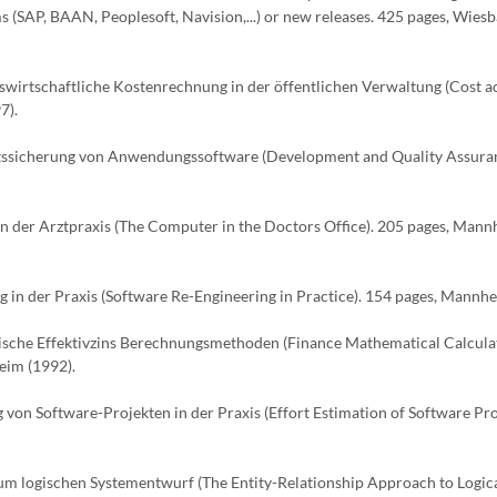
SAP, BAAN, Peoplesoft, Navision,...) or new releases. 425 pages, Wiesb
swirtschaftliche Kostenrechnung in der öffentlichen Verwaltung (Cost 
7).
itätssicherung von Anwendungssoftware (Development and Quality Assura
 in der Arztpraxis (The Computer in the Doctors Office). 205 pages, Man
g in der Praxis (Software Re-Engineering in Practice). 154 pages, Mannhe
tische Effektivzins Berechnungsmethoden (Finance Mathematical Calcula
eim (1992).
g von Software-Projekten in der Praxis (Effort Estimation of Software Pro
 zum logischen Systementwurf (The Entity-Relationship Approach to Logic