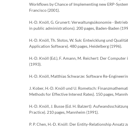
Workflows by Chance of Implementing new ERP-Systems (
Francisco (2001).
H.-D. Knöll, G. Grunert: Verwaltungsökonomie - Betrieb
in public administrations). 200 pages, Baden-Baden (199
H.-D. Knöll, Th. Slotos, W. Suk: Entwicklung und Qual
Application Software). 480 pages, Heidelberg (1996).
H.-D. Knöll (Ed.), F. Amann, M. Reichert: Der Computer
(1993).
H.-D. Knöll, Matthias Schwarze: Software Re-Engineerin
J. Kober, H.-D. Knöll und U. Rometsch: Finanzmathema
Methods for Effective Interest Rates). 150 pages, Mannh
H.-D. Knöll, J. Busse (Ed. H. Balzert): Aufwandsschätzun
Practice). 210 pages, Mannheim (1991).
P. P. Chen, H.-D. Knöll: Der Entity-Relationship Ansatz