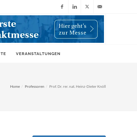
Facebook
LinkedIn
X
info@wiwi-
(Twitter)
online.de
OTE
VERANSTALTUNGEN
Home
Professoren
Prof. Dr. rer. nat. Heinz-Dieter Knöll