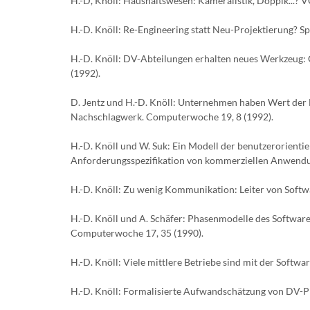
H.-D, Knöll: Haushaltswesen: Kameralistik, Doppik...? V
H.-D. Knöll: Re-Engineering statt Neu-Projektierung? 
H.-D. Knöll: DV-Abteilungen erhalten neues Werkzeug:
(1992).
D. Jentz und H.-D. Knöll: Unternehmen haben Wert der 
Nachschlagwerk. Computerwoche 19, 8 (1992).
H.-D. Knöll und W. Suk: Ein Modell der benutzerorienti
Anforderungsspezifikation von kommerziellen Anwendun
H.-D. Knöll: Zu wenig Kommunikation: Leiter von Soft
H.-D. Knöll und A. Schäfer: Phasenmodelle des Software
Computerwoche 17, 35 (1990).
H.-D. Knöll: Viele mittlere Betriebe sind mit der Softw
H.-D. Knöll: Formalisierte Aufwandschätzung von DV-Pro