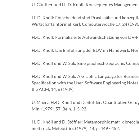
U. Günther und H.-D. Knöll: Konsequentes Management i
H.-D. Knöll: Entscheidend sind Praxisnähe und konzepti
Wirtschaftsinformatiker). Computerwoche 17, 24 (1990
H.-D. Knöll: Formalisierte Aufwandschätzung von DV-Pr
H.-D. Knöll: Die Einführung der EDV im Handwerk. Nor
H.-D. Knöll und W. Suk: Eine graphische Sprache. Comput
H.-D. Knöll und W. Suk: A Graphic Language for Busin
Specification with the User. Software Engineering Notes
the ACM, 14, 6 (1989).
U. Maerz, H.-D. Knöll und D. Stöffler: Quantitative Ge
Min. (1979), 57, Beih. 1, S. 93.
H.-D. Knöll and D. Stöffler: Metamorphic matrix brecci
melt rock. Meteoritics (1979), 14, p. 449 - 452.