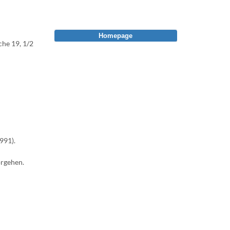
Homepage
he 19, 1/2
991).
orgehen.