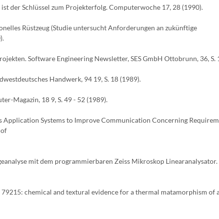
st der Schlüssel zum Projekterfolg. Computerwoche 17, 28 (1990).
onelles Rüstzeug (Studie untersucht Anforderungen an zukünftige
).
ojekten. Software Engineering Newsletter, SES GmbH Ottobrunn, 36, S. 1
dwestdeutsches Handwerk, 94 19, S. 18 (1989).
er-Magazin, 18 9, S. 49 - 52 (1989).
ess Application Systems to Improve Communication Concerning Requirem
 of
fügeanalyse mit dem programmierbaren Zeiss Mikroskop Linearanalysator. 
a 79215: chemical and textural evidence for a thermal matamorphism of 