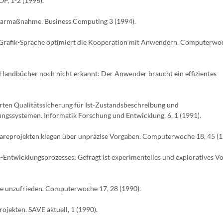
OP, 1-2 (1996).
Sparmaßnahme. Business Computing 3 (1994).
 Grafik-Sprache optimiert die Kooperation mit Anwendern. Computerwoc
Handbücher noch nicht erkannt: Der Anwender braucht ein effizientes
erten Qualitätssicherung für Ist-Zustandsbeschreibung und
gssystemen. Informatik Forschung und Entwicklung, 6, 1 (1991).
wareprojekten klagen über unpräzise Vorgaben. Computerwoche 18, 45 (1
-Entwicklungsprozesses: Gefragt ist experimentelles und exploratives V
are unzufrieden. Computerwoche 17, 28 (1990).
jekten. SAVE aktuell, 1 (1990).