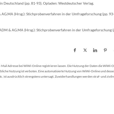
 in Deutschland (pp. 81-93). Opladen: Westdeutscher Verlag.
 AG.MA (Hrsg.): Stichprobenverfahren in der Umfrageforschung (pp. 93-
In ADM & AG.MA (Hrsg.): Stichprobenverfahren in der Umfrageforschung (
 E-Mail Adresse bei WiWi-Online registrieren lassen. Die Nutzung der Daten die WiWi-O
werbliche Nutzung ist verboten. Eine automatisierte Nutzung von WiWi-Online und desse
 ist ausdrücklich strengstens untersagt. Zuwiderhandlungen werden straf- und zivilr