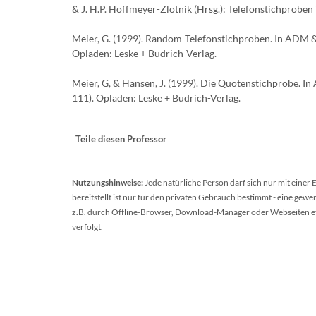
& J. H.P. Hoffmeyer-Zlotnik (Hrsg.): Telefonstichproben
Meier, G. (1999). Random-Telefonstichproben. In ADM &
Opladen: Leske + Budrich-Verlag.
Meier, G, & Hansen, J. (1999). Die Quotenstichprobe. 
111). Opladen: Leske + Budrich-Verlag.
Teile diesen Professor
Nutzungshinweise:
Jede natürliche Person darf sich nur mit einer
bereitstellt ist nur für den privaten Gebrauch bestimmt - eine ge
z.B. durch Offline-Browser, Download-Manager oder Webseiten etc.
verfolgt.