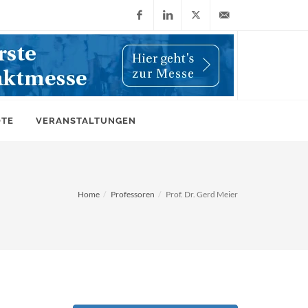
Facebook
LinkedIn
X
info@wiwi-
(Twitter)
online.de
OTE
VERANSTALTUNGEN
Home
Professoren
Prof. Dr. Gerd Meier