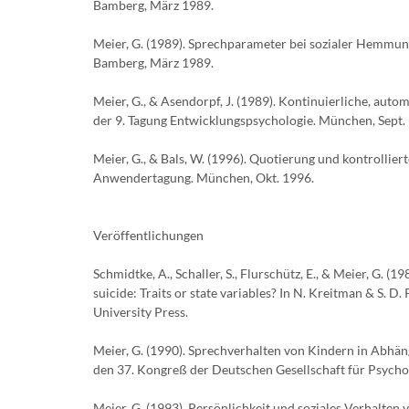
Bamberg, März 1989.
Meier, G. (1989). Sprechparameter bei sozialer Hemmung 
Bamberg, März 1989.
Meier, G., & Asendorpf, J. (1989). Kontinuierliche, au
der 9. Tagung Entwicklungspsychologie. München, Sept.
Meier, G., & Bals, W. (1996). Quotierung und kontrolli
Anwendertagung. München, Okt. 1996.
Veröffentlichungen
Schmidtke, A., Schaller, S., Flurschütz, E., & Meier, G.
suicide: Traits or state variables? In N. Kreitman & S. D
University Press.
Meier, G. (1990). Sprechverhalten von Kindern in Abhäng
den 37. Kongreß der Deutschen Gesellschaft für Psycholo
Meier, G. (1993). Persönlichkeit und soziales Verhalten