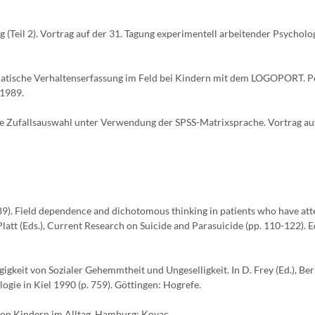
(Teil 2). Vortrag auf der 31. Tagung experimentell arbeitender Psycholo
tomatische Verhaltenserfassung im Feld bei Kindern mit dem LOGOPORT. P
 1989.
erte Zufallsauswahl unter Verwendung der SPSS-Matrixsprache. Vortrag au
 (1989). Field dependence and dichotomous thinking in patients who have a
. Platt (Eds.), Current Research on Suicide and Parasuicide (pp. 110-122). 
igkeit von Sozialer Gehemmtheit und Ungeselligkeit. In D. Frey (Ed.), Ber
gie in Kiel 1990 (p. 759). Göttingen: Hogrefe.
 von Kindern im Alltag. Hamburg: Kovac.