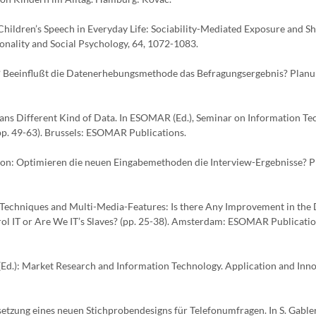
n Children’s Speech in Everyday Life: Sociability-Mediated Exposure and S
sonality and Social Psychology, 64, 1072-1083.
PI? Beeinflußt die Datenerhebungsmethode das Befragungsergebnis? Plan
ans Different Kind of Data. In ESOMAR (Ed.), Seminar on Information Te
p. 49-63). Brussels: ESOMAR Publications.
tion: Optimieren die neuen Eingabemethoden die Interview-Ergebnisse? 
Techniques and Multi-Media-Features: Is there Any Improvement in the D
ol IT or Are We IT’s Slaves? (pp. 25-38). Amsterdam: ESOMAR Publicatio
 (Ed.): Market Research and Information Technology. Application and Inno
msetzung eines neuen Stichprobendesigns für Telefonumfragen. In S. Gabler