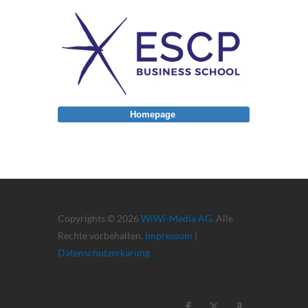
Homepage
Copyrights © 2026
WiWi-Media AG
. Alle
Rechte vorbehalten.
Impressum
|
Datenschutzerkärung