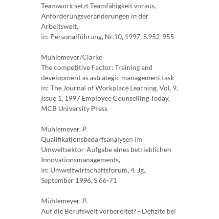
Teamwork setzt Teamfähigkeit voraus,
Anforderungsveränderungen in der
Arbeitswelt,
in: Personalführung, Nr.10, 1997, S.952-955
Mühlemeyer/Clarke
The competitive Factor: Training and
development as astrategic management task
in: The Journal of Workplace Learning, Vol. 9,
Issue 1, 1997 Employee Counselling Today,
MCB University Press
Mühlemeyer, P.
Qualifikationsbedarfsanalysen im
Umweltsektor-Aufgabe eines betrieblichen
Innovationsmanagements,
in: Umweltwirtschaftsforum, 4. Jg.,
September 1996, S.66-71
Mühlemeyer, P.
Auf die Berufswelt vorbereitet? - Defizite bei