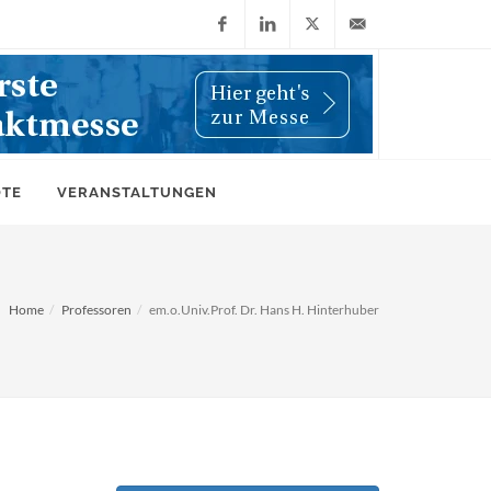
Facebook
LinkedIn
X
info@wiwi-
(Twitter)
online.de
OTE
VERANSTALTUNGEN
Home
Professoren
em.o.Univ.Prof. Dr. Hans H. Hinterhuber