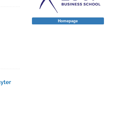
Homepage
uyter