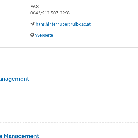
FAX
0043/512-507-2968
hans.hinterhuber@uibk.ac.at
Webseite
omanagement
he Management