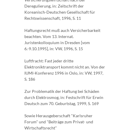
Deregulierung, in: Zeitschrift der
Koreanisch-Deutschen Gesellschaft für
Rechtswissenschaft, 1996, S. 11
Haftungsrecht muß auch Versicherbarkeit
beachten. Vom 13. Internat.
Juristenkolloquium in Dresden [vom
6.-9.10.1995], in: VW, 1996, S. 15
Luftfracht: Fast jeder dritte
Elektroniktransport kommt nicht an. Von der
IUMI-Konferenz 1996 in Oslo, in: VW, 1997,
S. 186
Zur Problematik der Haftung bei Schäden
durch Elektrosmog, in: Festschrift für Erwin
Deutsch zum 70. Geburtstag, 1999, S. 169
Sowie Herausgeberschaft "Karlsruher
Forum" und "Beiträge zum Privat- und
Wirtschaftsrecht"