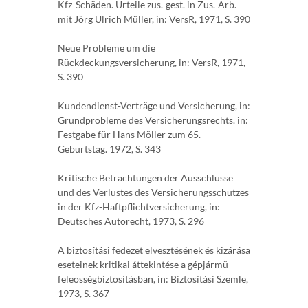
Kfz-Schäden. Urteile zus.-gest. in Zus.-Arb.
mit Jörg Ulrich Müller, in: VersR, 1971, S. 390
Neue Probleme um die
Rückdeckungsversicherung, in: VersR, 1971,
S. 390
Kundendienst-Verträge und Versicherung, in:
Grundprobleme des Versicherungsrechts. in:
Festgabe für Hans Möller zum 65.
Geburtstag. 1972, S. 343
Kritische Betrachtungen der Ausschlüsse
und des Verlustes des Versicherungsschutzes
in der Kfz-Haftpflichtversicherung, in:
Deutsches Autorecht, 1973, S. 296
A biztosítási fedezet elvesztésének és kizárása
eseteinek kritikai áttekintése a gépjármü
feleösségbiztosításban, in: Biztosítási Szemle,
1973, S. 367