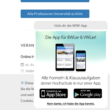
Alle Professoren Universität zu Köln
VERANSTALTUNGEN
Online Info Session: Individuelle Resilienz
10. August 2026
Online
Diese Website verwendet Cookies. Indem
Bachelorstudium neben dem Beruf
Sie die Website und ihre Angebote nutzen
10. August 2026
und weiter navigieren, akzeptieren Sie diese
Cookies.
Online
Schließen