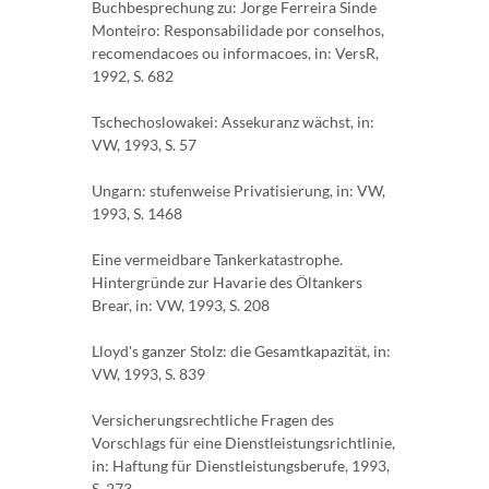
Buchbesprechung zu: Jorge Ferreira Sinde
Monteiro: Responsabilidade por conselhos,
recomendacoes ou informacoes, in: VersR,
1992, S. 682
Tschechoslowakei: Assekuranz wächst, in:
VW, 1993, S. 57
Ungarn: stufenweise Privatisierung, in: VW,
1993, S. 1468
Eine vermeidbare Tankerkatastrophe.
Hintergründe zur Havarie des Öltankers
Brear, in: VW, 1993, S. 208
Lloyd's ganzer Stolz: die Gesamtkapazität, in:
VW, 1993, S. 839
Versicherungsrechtliche Fragen des
Vorschlags für eine Dienstleistungsrichtlinie,
in: Haftung für Dienstleistungsberufe, 1993,
S. 273