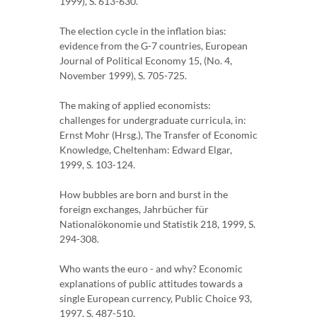
1999), S. 613-630.
The election cycle in the inflation bias:
evidence from the G-7 countries, European
Journal of Political Economy 15, (No. 4,
November 1999), S. 705-725.
The making of applied economists:
challenges for undergraduate curricula, in:
Ernst Mohr (Hrsg.), The Transfer of Economic
Knowledge, Cheltenham: Edward Elgar,
1999, S. 103-124.
How bubbles are born and burst in the
foreign exchanges, Jahrbücher für
Nationalökonomie und Statistik 218, 1999, S.
294-308.
Who wants the euro - and why? Economic
explanations of public attitudes towards a
single European currency, Public Choice 93,
1997, S. 487-510.