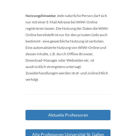
Nutzungshinweise:
Jede natürliche Person darf sich
nur mit einer E-Mail Adresse bei WiWi-Online
registrieren lassen. Die Nutzung der Daten die WiWi-
Online bereitstellt ist nur für den privaten Gebrauch
bestimmt - eine gewerbliche Nutzung ist verboten.
Eine automatisierte Nutzung von WiWi-Online und
dessen Inhalte, z.B. durch Offline-Browser,
Download-Manager oder Webseiten etc. ist
ausdrücklich strengstens untersagt.
Zuwiderhandlungen werden straf- und zivilrechtlich
verfolgt.
Aktuelle Professoren
Alle Professoren Universität St. Gallen