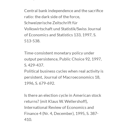
Central bank independence and the sacrifice
ratio: the dark side of the force,
Schweizerische Zeitschrift für
Volkswirtschaft und Statistik/Swiss Journal
of Economics and Statistics 133, 1997, S.
513-538.
Time-consistent monetary policy under
output persistence, Public Choice 92, 1997,
S. 429-437.
Political business cycles when real activity is
persistent, Journal of Macroeconomics 18,
1996, S. 679-692.
Is there an election cycle in American stock
returns? (mit Klaus W. Wellershoff),
International Review of Economics and
Finance 4 (Nr. 4, December), 1995, S. 387-
410.