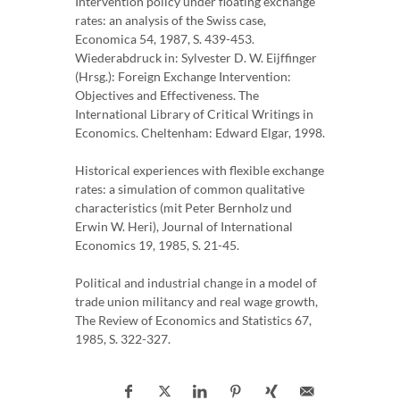
Intervention policy under floating exchange
rates: an analysis of the Swiss case,
Economica 54, 1987, S. 439-453.
Wiederabdruck in: Sylvester D. W. Eijffinger
(Hrsg.): Foreign Exchange Intervention:
Objectives and Effectiveness. The
International Library of Critical Writings in
Economics. Cheltenham: Edward Elgar, 1998.
Historical experiences with flexible exchange
rates: a simulation of common qualitative
characteristics (mit Peter Bernholz und
Erwin W. Heri), Journal of International
Economics 19, 1985, S. 21-45.
Political and industrial change in a model of
trade union militancy and real wage growth,
The Review of Economics and Statistics 67,
1985, S. 322-327.