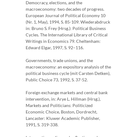
Democracy, elections, and the
macroeconomy: two decades of progress.
European Journal of Political Economy 10
(Nr. 1, May), 1994, S. 85-109. Wiederabdruck
in: Bruno S. Frey (Hrsg.): Political Business
Cycles. The International Library of Critical
Writings in Economics 79. Cheltenham:
Edward Elgar, 1997, S. 92–116.
Governments, trade unions, and the
macroeconomy: an expository analysis of the
political business cycle (mit Carsten Detken),
Public Choice 73, 1992, S. 37-52.
Foreign exchange markets and central bank
intervention, in: Arye L. Hillman (Hrsg.),
Markets and Politicians: Politicized
Economic Choice, Boston, Dordrecht,
Lancaster: Kluwer Academic Publisher,
1991, S. 319-338.