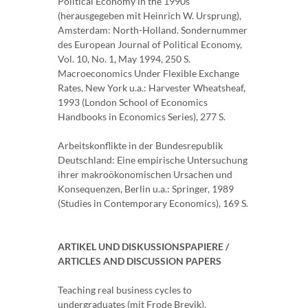
Political Economy in the 1990s
(herausgegeben mit Heinrich W. Ursprung),
Amsterdam: North-Holland. Sondernummer
des European Journal of Political Economy,
Vol. 10, No. 1, May 1994, 250 S.
Macroeconomics Under Flexible Exchange
Rates, New York u.a.: Harvester Wheatsheaf,
1993 (London School of Economics
Handbooks in Economics Series), 277 S.
Arbeitskonflikte in der Bundesrepublik
Deutschland: Eine empirische Untersuchung
ihrer makroökonomischen Ursachen und
Konsequenzen, Berlin u.a.: Springer, 1989
(Studies in Contemporary Economics), 169 S.
ARTIKEL UND DISKUSSIONSPAPIERE /
ARTICLES AND DISCUSSION PAPERS
Teaching real business cycles to
undergraduates (mit Frode Brevik),