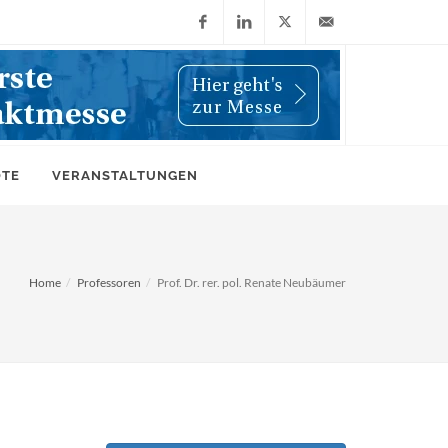
Facebook
LinkedIn
X
info@wiwi-
(Twitter)
online.de
OTE
VERANSTALTUNGEN
Home
Professoren
Prof. Dr. rer. pol. Renate Neubäumer