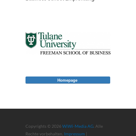
Homepage
Copyrights © 2026
WiWi-Media AG
. Alle
Rechte vorbehalten.
Impressum
|