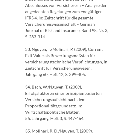
Abschlusses von Versicherern – Analyse der
angedachten Regelungen zum endgültigen
IFRS 4, in: Zeitschrift für die gesamte
Versicherungswissenschaft – German
Journal of Risk and Insurance, Band 98, Nr. 3,
S. 283-314.
33. Nguyen, T./Molinari, P. (2009), Current
Exit Value als Bewertungsmaßstab für
versicherungstechnische Verpflichtungen, in:
Zeitschrift für Versicherungswesen,
Jahrgang 60, Heft 12, S. 399-405.
34. Bach, W./Nguyen, T. (2009),
Erfolgsfaktoren einer prinzipienbasierten
Versicherungsaufsicht nach dem
Proportionalitätsgrundsatz, in:
Wirtschaftspolitische Blätter,
56. Jahrgang, Heft 3, S. 447-464.
35. Molinari, R. D./Nguyen, T. (2009),