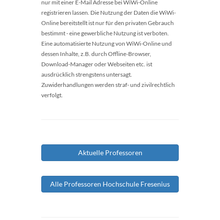
nur mit einer E-Mail Adresse bei WiWi-Online
registrieren lassen. Die Nutzung der Daten die WiWi-
Online bereitstellt ist nur für den privaten Gebrauch
bestimmt - eine gewerbliche Nutzung ist verboten.
Eine automatisierte Nutzung von WiWi-Online und
dessen Inhalte, z.B. durch Offline-Browser,
Download-Manager oder Webseiten etc. ist
ausdrücklich strengstens untersagt.
Zuwiderhandlungen werden straf- und zivilrechtlich
verfolgt.
Aktuelle Professoren
Alle Professoren Hochschule Fresenius