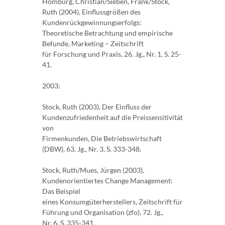
Homburg, Christian/Sieben, Frank/Stock,
Ruth (2004), Einflussgrößen des
Kundenrückgewinnungserfolgs:
Theoretische Betrachtung und empirische
Befunde, Marketing – Zeitschrift
für Forschung und Praxis, 26. Jg., Nr. 1, S. 25-
41.
2003:
Stock, Ruth (2003), Der Einfluss der
Kundenzufriedenheit auf die Preissensitivität
von
Firmenkunden, Die Betriebswirtschaft
(DBW), 63. Jg., Nr. 3, S. 333-348.
Stock, Ruth/Mues, Jürgen (2003),
Kundenorientiertes Change Management:
Das Beispiel
eines Konsumgüterherstellers, Zeitschrift für
Führung und Organisation (zfo), 72. Jg.,
Nr. 6, S. 335-341.