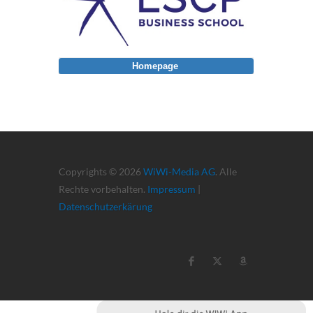
Homepage
Copyrights © 2026
WiWi-Media AG
. Alle
Rechte vorbehalten.
Impressum
|
Datenschutzerkärung