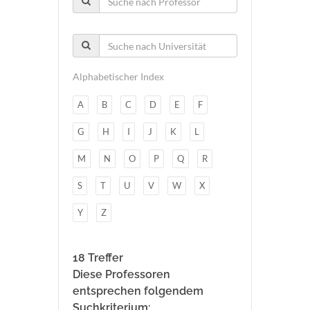
Alphabetischer Index
A
B
C
D
E
F
G
H
I
J
K
L
M
N
O
P
Q
R
S
T
U
V
W
X
Y
Z
18 Treffer
Diese Professoren
entsprechen folgendem
Suchkriterium: