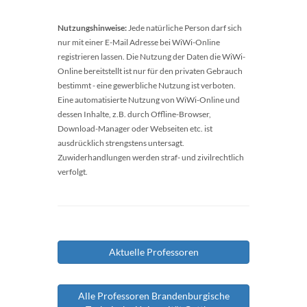
Nutzungshinweise:
Jede natürliche Person darf sich
nur mit einer E-Mail Adresse bei WiWi-Online
registrieren lassen. Die Nutzung der Daten die WiWi-
Online bereitstellt ist nur für den privaten Gebrauch
bestimmt - eine gewerbliche Nutzung ist verboten.
Eine automatisierte Nutzung von WiWi-Online und
dessen Inhalte, z.B. durch Offline-Browser,
Download-Manager oder Webseiten etc. ist
ausdrücklich strengstens untersagt.
Zuwiderhandlungen werden straf- und zivilrechtlich
verfolgt.
Aktuelle Professoren
Alle Professoren Brandenburgische