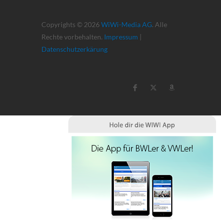
Copyrights © 2026
WiWi-Media AG
. Alle
Rechte vorbehalten.
Impressum
|
Datenschutzerkärung