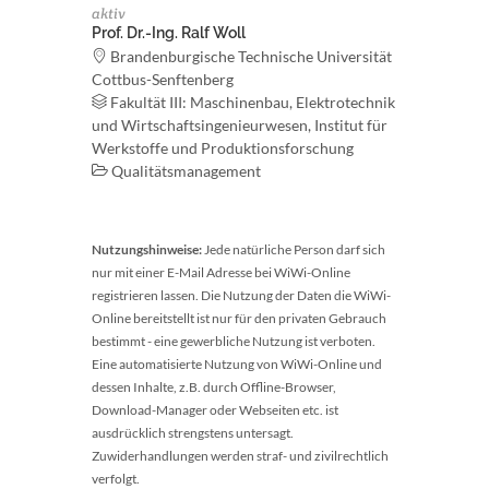
aktiv
Prof. Dr.-Ing. Ralf Woll
Brandenburgische Technische Universität
Cottbus-Senftenberg
Fakultät III: Maschinenbau, Elektrotechnik
und Wirtschaftsingenieurwesen, Institut für
Werkstoffe und Produktionsforschung
Qualitätsmanagement
Nutzungshinweise:
Jede natürliche Person darf sich
nur mit einer E-Mail Adresse bei WiWi-Online
registrieren lassen. Die Nutzung der Daten die WiWi-
Online bereitstellt ist nur für den privaten Gebrauch
bestimmt - eine gewerbliche Nutzung ist verboten.
Eine automatisierte Nutzung von WiWi-Online und
dessen Inhalte, z.B. durch Offline-Browser,
Download-Manager oder Webseiten etc. ist
ausdrücklich strengstens untersagt.
Zuwiderhandlungen werden straf- und zivilrechtlich
verfolgt.