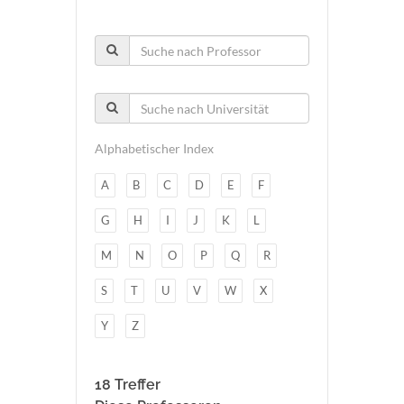
Alphabetischer Index
A
B
C
D
E
F
G
H
I
J
K
L
M
N
O
P
Q
R
S
T
U
V
W
X
Y
Z
18 Treffer