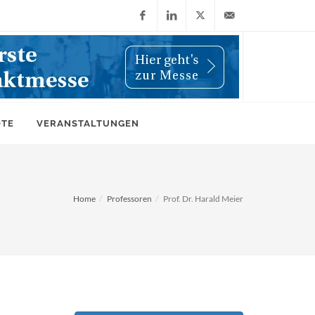
Facebook
LinkedIn
X
info@wiwi-
(Twitter)
online.de
OTE
VERANSTALTUNGEN
Home
Professoren
Prof. Dr. Harald Meier