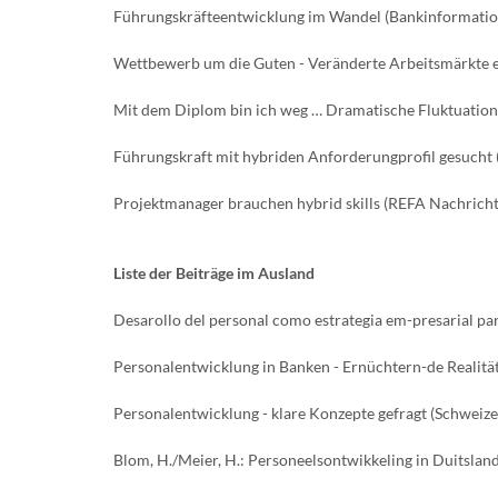
Führungskräfteentwicklung im Wandel (Bankinformati
Wettbewerb um die Guten - Veränderte Arbeitsmärkte 
Mit dem Diplom bin ich weg … Dramatische Fluktuatio
Führungskraft mit hybriden Anforderungprofil gesucht
Projektmanager brauchen hybrid skills (REFA Nachrichte
Liste der Beiträge im Ausland
Desarollo del personal como estrategia em-presarial pa
Personalentwicklung in Banken - Ernüchtern-de Realität
Personalentwicklung - klare Konzepte gefragt (Schweiz
Blom, H./Meier, H.: Personeelsontwikkeling in Duitsla