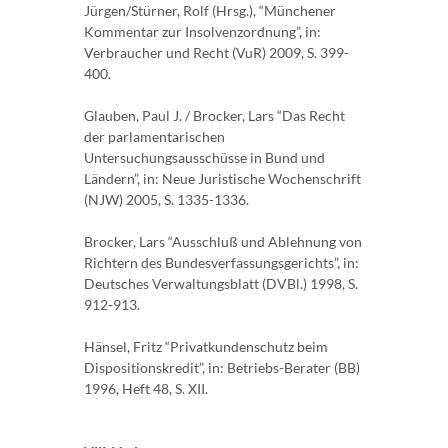
Jürgen/Stürner, Rolf (Hrsg.), “Münchener
Kommentar zur Insolvenzordnung”, in:
Verbraucher und Recht (VuR) 2009, S. 399-
400.
Glauben, Paul J. / Brocker, Lars “Das Recht
der parlamentarischen
Untersuchungsausschüsse in Bund und
Ländern”, in: Neue Juristische Wochenschrift
(NJW) 2005, S. 1335-1336.
Brocker, Lars “Ausschluß und Ablehnung von
Richtern des Bundesverfassungsgerichts”, in:
Deutsches Verwaltungsblatt (DVBl.) 1998, S.
912-913.
Hänsel, Fritz “Privatkundenschutz beim
Dispositionskredit”, in: Betriebs-Berater (BB)
1996, Heft 48, S. XII.