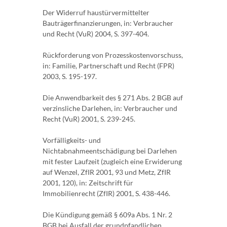
Der Widerruf haustürvermittelter
Bauträgerfinanzierungen, in: Verbraucher
und Recht (VuR) 2004, S. 397-404.
Rückforderung von Prozesskostenvorschuss,
in: Familie, Partnerschaft und Recht (FPR)
2003, S. 195-197.
Die Anwendbarkeit des § 271 Abs. 2 BGB auf
verzinsliche Darlehen, in: Verbraucher und
Recht (VuR) 2001, S. 239-245.
Vorfälligkeits- und
Nichtabnahmeentschädigung bei Darlehen
mit fester Laufzeit (zugleich eine Erwiderung
auf Wenzel, ZfIR 2001, 93 und Metz, ZfIR
2001, 120), in: Zeitschrift für
Immobilienrecht (ZfIR) 2001, S. 438-446.
Die Kündigung gemäß § 609a Abs. 1 Nr. 2
BGB bei Ausfall der grundpfandlichen