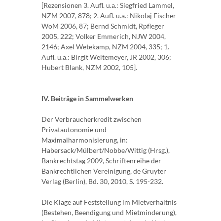
[Rezensionen 3. Aufl. u.a.: Siegfried Lammel,
NZM 2007, 878; 2. Aufl. u.a.: Nikolaj Fischer
WoM 2006, 87; Bernd Schmidt, Rpfleger
2005, 222; Volker Emmerich, NJW 2004,
2146; Axel Wetekamp, NZM 2004, 335; 1.
Aufl. u.a.: Birgit Weitemeyer, JR 2002, 306;
Hubert Blank, NZM 2002, 105].
IV. Beiträge in Sammelwerken
Der Verbraucherkredit zwischen
Privatautonomie und
Maximalharmonisierung, in:
Habersack/Mülbert/Nobbe/Wittig (Hrsg.),
Bankrechtstag 2009, Schriftenreihe der
Bankrechtlichen Vereinigung, de Gruyter
Verlag (Berlin), Bd. 30, 2010, S. 195-232.
Die Klage auf Feststellung im Mietverhältnis
(Bestehen, Beendigung und Mietminderung),