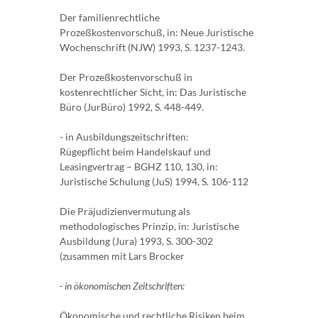
Der familienrechtliche
Prozeßkostenvorschuß, in: Neue Juristische
Wochenschrift (NJW) 1993, S. 1237-1243.
Der Prozeßkostenvorschuß in
kostenrechtlicher Sicht, in: Das Juristische
Büro (JurBüro) 1992, S. 448-449.
- in Ausbildungszeitschriften:
Rügepflicht beim Handelskauf und
Leasingvertrag – BGHZ 110, 130, in:
Juristische Schulung (JuS) 1994, S. 106-112
Die Präjudizienvermutung als
methodologisches Prinzip, in: Juristische
Ausbildung (Jura) 1993, S. 300-302
(zusammen mit Lars Brocker
- in ökonomischen Zeitschriften:
Ökonomische und rechtliche Risiken beim