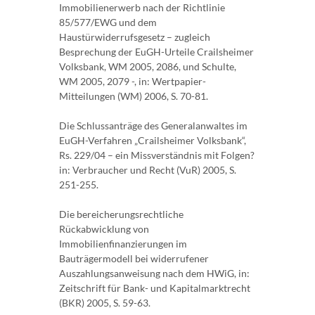
Immobilienerwerb nach der Richtlinie
85/577/EWG und dem
Haustürwiderrufsgesetz – zugleich
Besprechung der EuGH-Urteile Crailsheimer
Volksbank, WM 2005, 2086, und Schulte,
WM 2005, 2079 -, in: Wertpapier-
Mitteilungen (WM) 2006, S. 70-81.
Die Schlussanträge des Generalanwaltes im
EuGH-Verfahren „Crailsheimer Volksbank“,
Rs. 229/04 – ein Missverständnis mit Folgen?
in: Verbraucher und Recht (VuR) 2005, S.
251-255.
Die bereicherungsrechtliche
Rückabwicklung von
Immobilienfinanzierungen im
Bauträgermodell bei widerrufener
Auszahlungsanweisung nach dem HWiG, in:
Zeitschrift für Bank- und Kapitalmarktrecht
(BKR) 2005, S. 59-63.