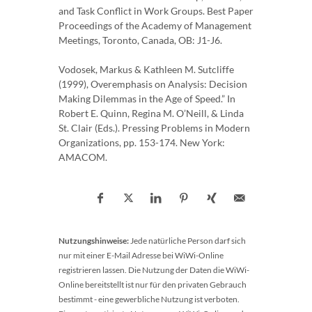
and Task Conflict in Work Groups. Best Paper
Proceedings of the Academy of Management
Meetings, Toronto, Canada, OB: J1-J6.
Vodosek, Markus & Kathleen M. Sutcliffe
(1999), Overemphasis on Analysis: Decision
Making Dilemmas in the Age of Speed.” In
Robert E. Quinn, Regina M. O’Neill, & Linda
St. Clair (Eds.). Pressing Problems in Modern
Organizations, pp. 153-174. New York:
AMACOM.
Nutzungshinweise:
Jede natürliche Person darf sich
nur mit einer E-Mail Adresse bei WiWi-Online
registrieren lassen. Die Nutzung der Daten die WiWi-
Online bereitstellt ist nur für den privaten Gebrauch
bestimmt - eine gewerbliche Nutzung ist verboten.