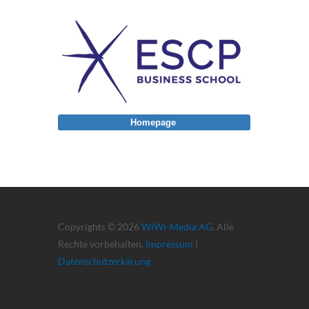
Homepage
Copyrights © 2026
WiWi-Media AG
. Alle
Rechte vorbehalten.
Impressum
|
Datenschutzerkärung