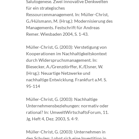
Salutogenese. Zwei innovative Denkwelten
für ein strategisches
Ressourcenmanagement. In: Müller-Christ,
G./Hülsmann, M. (Hrsg.): Modernisierung des
Managements. Festschrift für Andreas
Remer. Wiesbaden 2004, S. 1-43.
Müller-Christ, G. (2003): Verstetigung von
Kooperationen im Nachhaltigkeitskontext
durch Widerspruchsmanagement. In:
Biesecker, A./Grenzdörffer, K./Elsner, W.
(Hrsg.): Neuartige Netzwerke und
nachhaltige Entwicklung. Frankfurt a.M. S.
95-114
Müller-Christ, G. (2003): Nachhaltige
Unternehmensbeziehungen: normativ oder
rational? In: UmweltWirtschaftsForum, 11.
Jg, Heft 4, Dez. 2003, S. 4-9.
Müller-Christ, G. (2003): Unternehmen in
den Schulen: Lohnt sich eine Investition in