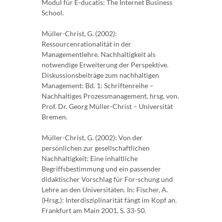
Modul für E-ducatis: The Internet Business
School.
Müller-Christ, G. (2002):
Ressourcenrationalität in der
Managementlehre. Nachhaltigkeit als
notwendige Erweiterung der Perspektive.
Diskussionsbeiträge zum nachhaltigen
Management: Bd. 1: Schriftenreihe –
Nachhaltiges Prozessmanagement, hrsg. von.
Prof. Dr. Georg Müller-Christ – Universität
Bremen.
Müller-Christ, G. (2002): Von der
persönlichen zur gesellschaftlichen
Nachhaltigkeit: Eine inhaltliche
Begriffsbestimmung und ein passender
didaktischer Vorschlag für For-schung und
Lehre an den Universitäten. In: Fischer, A.
(Hrsg.): Interdisziplinarität fängt im Kopf an.
Frankfurt am Main 2001, S. 33-50.