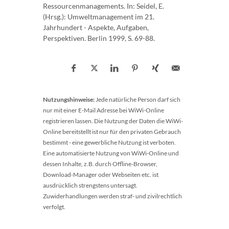
Ressourcenmanagements. In: Seidel, E.
(Hrsg.): Umweltmanagement im 21.
Jahrhundert - Aspekte, Aufgaben,
Perspektiven. Berlin 1999, S. 69-88.
Nutzungshinweise:
Jede natürliche Person darf sich
nur mit einer E-Mail Adresse bei WiWi-Online
registrieren lassen. Die Nutzung der Daten die WiWi-
Online bereitstellt ist nur für den privaten Gebrauch
bestimmt - eine gewerbliche Nutzung ist verboten.
Eine automatisierte Nutzung von WiWi-Online und
dessen Inhalte, z.B. durch Offline-Browser,
Download-Manager oder Webseiten etc. ist
ausdrücklich strengstens untersagt.
Zuwiderhandlungen werden straf- und zivilrechtlich
verfolgt.