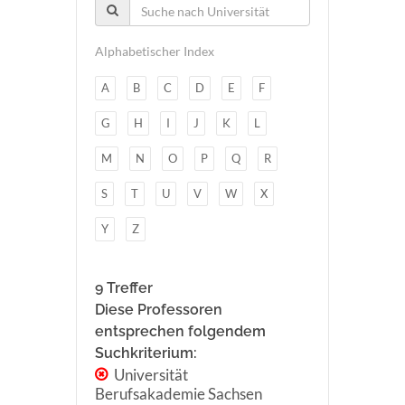
Alphabetischer Index
A
B
C
D
E
F
G
H
I
J
K
L
M
N
O
P
Q
R
S
T
U
V
W
X
Y
Z
9 Treffer
Diese Professoren
entsprechen folgendem
Suchkriterium:
Universität
Berufsakademie Sachsen