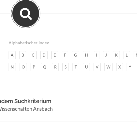
Alphabetischer Index
A
B
C
D
E
F
G
H
I
J
K
L
N
O
P
Q
R
S
T
U
V
W
X
Y
ndem Suchkriterium:
Wissenschaften Ansbach