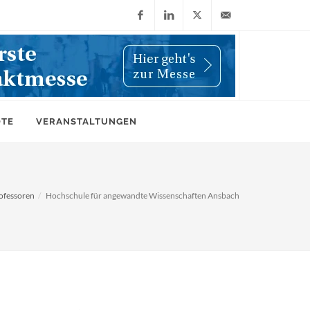
Facebook
LinkedIn
X
info@wiwi-
(Twitter)
online.de
OTE
VERANSTALTUNGEN
ofessoren
Hochschule für angewandte Wissenschaften Ansbach