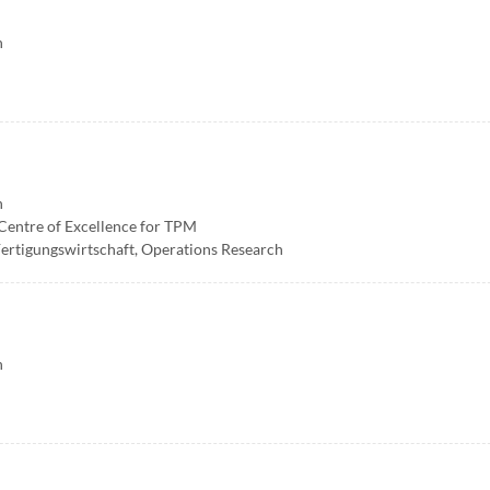
h
h
Centre of Excellence for TPM
Fertigungswirtschaft, Operations Research
h