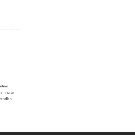
nline
n Inhalte,
echtlich