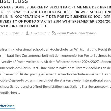
BSCHLUSS
AS NEUE DOUBLE DEGREE IM BERLIN PART-TIME MBA DER BERLI
ROFESSIONAL SCHOOL DER HOCHSCHULE FÜR WIRTSCHAFT UN
ERLIN IN KOOPERATION MIT DER PORTO BUSINESS SCHOOL DER
NIVERSITY OF PORTO STARTET ZUM WINTERSEMESTER 2026/20
EWERBUNG NOCH MÖGLICH.
06. Juli 2026
A. Schmitt
Berlin Professional School
e Berlin Professional School der Hochschule für Wirtschaft und Recht 
rlin) baut ihre Zusammenarbeit mit der renommierten Porto Business Sc
iversity of Porto weiter aus. Ab dem Wintersemester 2026/2027 können
udierende des Berlin Part-Time MBA zusätzlich zu ihrem Abschluss an 
rlin einen MBA der portugiesischen Partnerhochschule erwerben. Das 
uble-Degree-Programm verbindet die Stärken zweier international ausg
siness Schools und eröffnet Berufstätigen zusätzliche Karriereperspekti
ropäischen ...
iterlesen