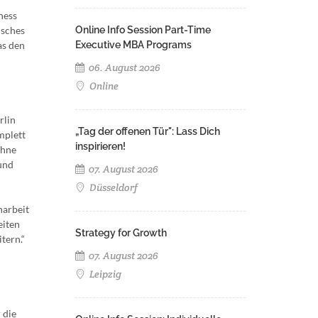
ness
isches
Online Info Session Part-Time
as den
Executive MBA Programs
06. August 2026
Online
rlin
„Tag der offenen Tür": Lass Dich
mplett
inspirieren!
ohne
 und
07. August 2026
Düsseldorf
narbeit
eiten
Strategy for Growth
tern.“
07. August 2026
Leipzig
 die