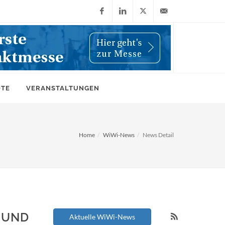
Facebook
LinkedIn
X
info@wiwi-
(Twitter)
online.de
OTE
VERANSTALTUNGEN
Home
WiWi-News
News Detail
 UND
Aktuelle WiWi-News