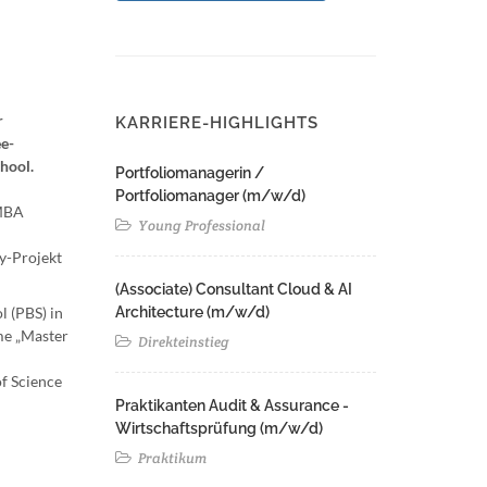
r
KARRIERE-HIGHLIGHTS
e-
hool.
Portfoliomanagerin /
Portfoliomanager (m/w/d)
 MBA
Young Professional
y-Projekt
(Associate) Consultant Cloud & AI
l (PBS) in
Architecture (m/w/d)​ ​
me „Master
Direkteinstieg
f Science
Praktikanten Audit & Assurance -
Wirtschaftsprüfung (m/w/d)
Praktikum