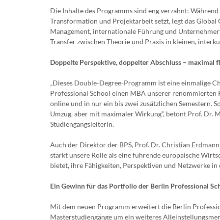
Die Inhalte des Programms sind eng verzahnt: Während d
Transformation und Projektarbeit setzt, legt das Glob
Management, internationale Führung und Unternehmertu
Transfer zwischen Theorie und Praxis in kleinen, interk
Doppelte Perspektive, doppelter Abschluss – maximal f
„Dieses Double-Degree-Programm ist eine einmalige Cha
Professional School einen MBA unserer renommierten Pa
online und in nur ein bis zwei zusätzlichen Semestern. 
Umzug, aber mit maximaler Wirkung“, betont Prof. Dr. Ma
Studiengangsleiterin.
Auch der Direktor der BPS, Prof. Dr. Christian Erdmann
stärkt unsere Rolle als eine führende europäische Wirt
bietet, ihre Fähigkeiten, Perspektiven und Netzwerke i
Ein Gewinn für das Portfolio der Berlin Professional Sc
Mit dem neuen Programm erweitert die Berlin Profession
Masterstudiengänge um ein weiteres Alleinstellungsmer