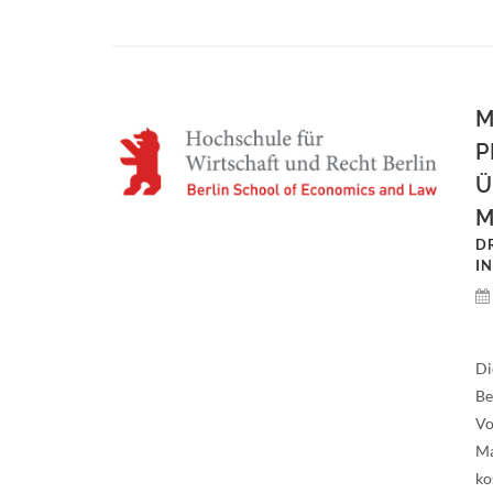
M
P
Ü
M
D
I
Di
Be
Vo
Ma
ko