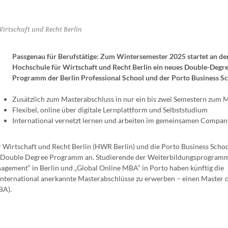
irtschaft und Recht Berlin
Passgenau für Berufstätige: Zum Wintersemester 2025 startet an de
Hochschule für Wirtschaft und Recht Berlin ein neues Double-Degre
Programm der Berlin Professional School und der Porto Business Sc
Zusätzlich zum Masterabschluss in nur ein bis zwei Semestern zum
Flexibel, online über digitale Lernplattform und Selbststudium
International vernetzt lernen und arbeiten im gemeinsamen Compan
r Wirtschaft und Recht Berlin (HWR Berlin) und die Porto Business Schoo
s Double Degree Programm an. Studierende der Weiterbildungsprogram
agement“ in Berlin und „Global Online MBA“ in Porto haben künftig die
 international anerkannte Masterabschlüsse zu erwerben – einen Master o
BA).