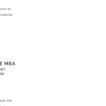
ssion zu
inblicke
ME MBA
RT:
NEN
ärkt: Die