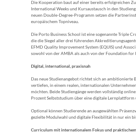
Die Kooperation baut auf einer bereits erfolgreichen 
International Weeks und Kursaustausch in den Studieng
neuen Double-Degree-Programm setzen die Partnerinstit
europäischem Topniveau.
Die Porto Business School ist eine sogenannte Triple Cr
die die Siegel aller drei führenden Akkreditierungsagen
EFMD Quality Improvement System (EQUIS) und Associ
sowohl von der AMBA als auch von der Foundation for In
Digital, international, praxisnah
Das neue Studienangebot richtet sich an ambitionierte
vertiefen, in einem realen, internationalen Unternehme
möchten. Beide Studiengänge werden vollständig online 
Prozent Selbststudium über eine digitale Lernplattform
Optional können Studierende an ausgewählten Präsenzve
gezielte Modulwahl und digitale Flexibilität in nur ein
Curriculum mit internationalem Fokus und praktischem