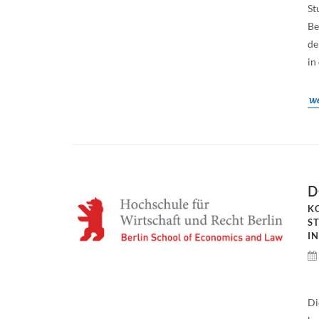
St
Be
de
in
we
D
K
S
I
Di