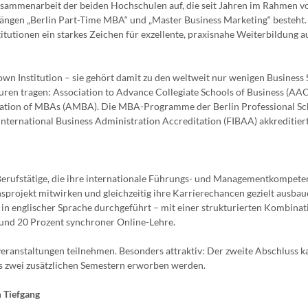
Zusammenarbeit der beiden Hochschulen auf, die seit Jahren im Rahmen v
ängen „Berlin Part-Time MBA“ und „Master Business Marketing“ besteht
utionen ein starkes Zeichen für exzellente, praxisnahe Weiterbildung a
own Institution – sie gehört damit zu den weltweit nur wenigen Business 
turen tragen: Association to Advance Collegiate Schools of Business (AAC
ation of MBAs (AMBA). Die MBA-Programme der Berlin Professional Sc
ternational Business Administration Accreditation (FIBAA) akkreditiert
 Berufstätige, die ihre internationale Führungs- und Managementkompete
nsprojekt mitwirken und gleichzeitig ihre Karrierechancen gezielt ausba
in englischer Sprache durchgeführt – mit einer strukturierten Kombinat
 und 20 Prozent synchroner Online-Lehre.
ranstaltungen teilnehmen. Besonders attraktiv: Der zweite Abschluss 
 bis zwei zusätzlichen Semestern erworben werden.
 Tiefgang