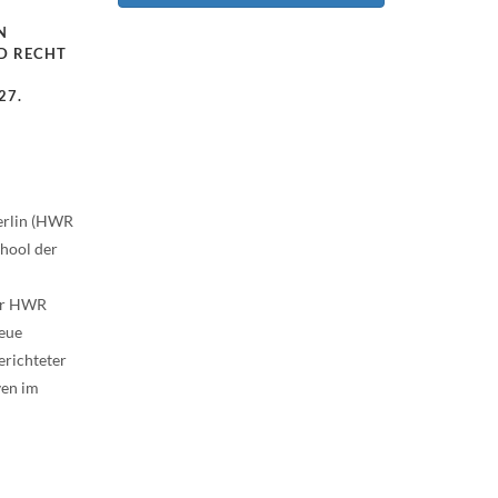
N
D RECHT
27.
Berlin (HWR
hool der
der HWR
neue
erichteter
ven im