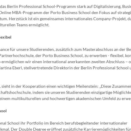
as Berlin Professional School-Programm stark auf Digitalisierung, Busi
al Online MBA-Programm der Porto Business School den Fokus auf strateg
m. Herzstück ist ein gemeinsames internationales Company-Projekt, d
ulturellen Teams ermöglicht.
lexibel
nce für unsere Studierenden, zusätzlich zum Masterabschluss an der Be
rtnerhochschule, der Porto Business School, zu erwerben - flexibel, ko
So ermöglichen wir einen international anerkannten zweiten Abschluss – 
rtina Eberl, stellvertretende Direktorin der Berlin Professional School
, sieht in der Kooperation einen wichtigen Meilenstein: „Diese Zusamme
schaftshochschule, indem sie unseren Studierenden einzigartige Möglichk
n einem multikulturellen und hochwertigen akademischen Umfeld zu erwei
hool
al School ihr Portfolio im Bereich berufsbegleitender internationaler
kmal. Der Double Degree eröffnet zusätzliche Karrieremöglichkeiten für