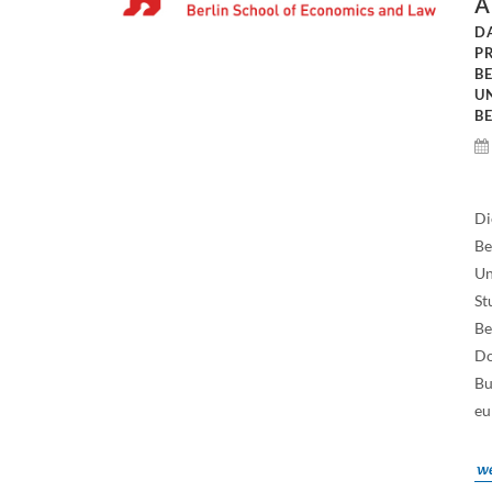
A
D
P
B
U
B
Di
Be
Un
St
Be
Do
Bu
eu
we