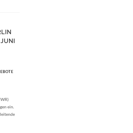
RLIN
 JUNI
GEBOTE
(HWR)
gen ein.
leitende