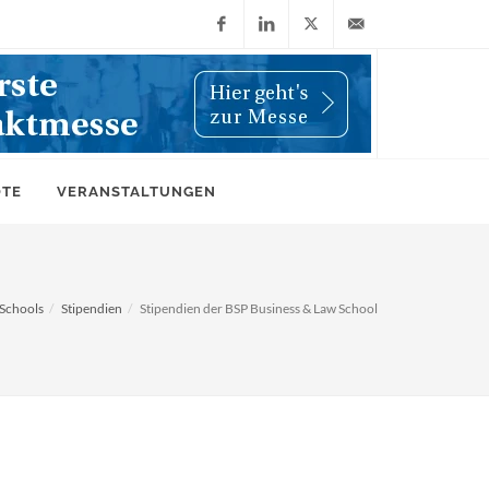
Facebook
LinkedIn
X
info@wiwi-
(Twitter)
online.de
OTE
VERANSTALTUNGEN
 Schools
Stipendien
Stipendien der BSP Business & Law School