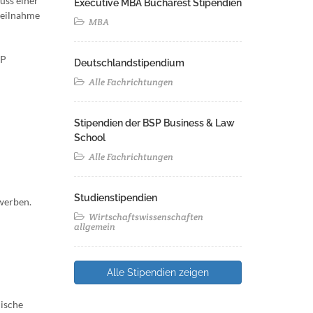
uss einer
Executive MBA Bucharest Stipendien
teilnahme
MBA
SP
Deutschlandstipendium
Alle Fachrichtungen
Stipendien der BSP Business & Law
School
Alle Fachrichtungen
Studienstipendien
ewerben.
Wirtschaftswissenschaften
allgemein
Alle Stipendien zeigen
ische