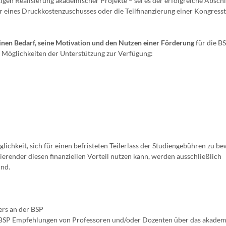
tigen Realisierung akademischer Projekte – sei es der erfolgreiche Abschl
r eines Druckkostenzuschusses oder die Teilfinanzierung einer Kongress
inen Bedarf, seine Motivation und den Nutzen einer Förderung
für die B
de Möglichkeiten der Unterstützung zur Verfügung:
ichkeit, sich für einen befristeten Teilerlass der Studiengebühren zu b
ierender diesen finanziellen Vorteil nutzen kann, werden ausschließlich
ind.
ers an der BSP
r BSP Empfehlungen von Professoren und/oder Dozenten über das akadem