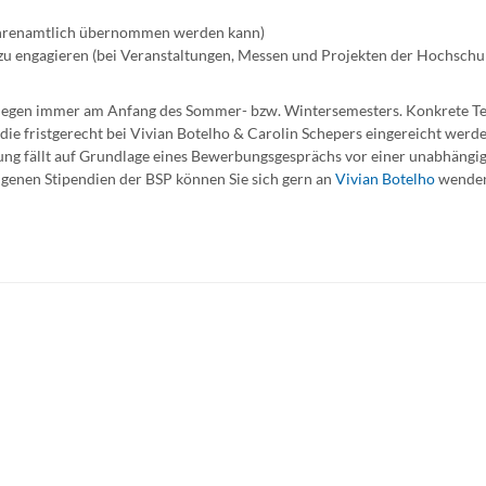
 ehrenamtlich übernommen werden kann)
 zu engagieren (bei Veranstaltungen, Messen und Projekten der Hochschu
 liegen immer am Anfang des Sommer- bzw. Wintersemesters. Konkrete T
e fristgerecht bei Vivian Botelho & Carolin Schepers eingereicht werd
rung fällt auf Grundlage eines Bewerbungsgesprächs vor einer unabhängi
igenen Stipendien der BSP können Sie sich gern an
Vivian Botelho
wende