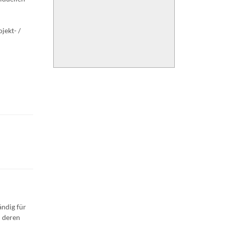
jekt- /
ändig für
n deren