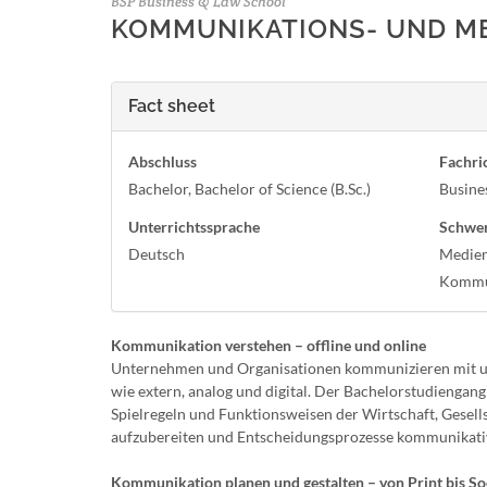
BSP Business & Law School
KOMMUNIKATIONS- UND ME
Fact sheet
Abschluss
Fachri
Bachelor, Bachelor of Science (B.Sc.)
Busine
Unterrichtssprache
Schwe
Deutsch
Medie
Kommu
Kommunikation verstehen – offline und online
Unternehmen und Organisationen kommunizieren mit un
wie extern, analog und digital. Der Bachelorstudieng
Spielregeln und Funktionsweisen der Wirtschaft, Gesells
aufzubereiten und Entscheidungsprozesse kommunikativ 
Kommunikation planen und gestalten – von Print bis So