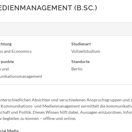
DIENMANAGEMENT (B.SC.)
chtung
Studienart
ss and Economics
Vollzeitstudium
rpunkte
Standorte
n und
Berlin
nikationsmanagement
terschiedlichen Absichten und verschiedenen Anspruchsgruppen und z
ang Kommunikations- und Medienmanagement vermittelt die kommunikati
chaft und Politik. Dieses Wissen hilft dabei, Aussagen einzuordnen, Inf
begleiten zu können – offline und online.
cial Media