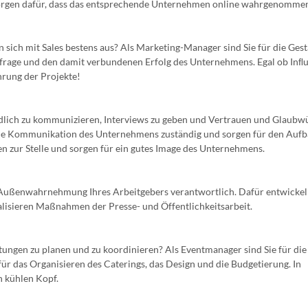
sorgen dafür, dass das entsprechende Unternehmen online wahrgenommen
 sich mit Sales bestens aus? Als Marketing-Manager sind Sie für die Ges
hfrage und den damit verbundenen Erfolg des Unternehmens. Egal ob Inﬂu
rung der Projekte!
dlich zu kommunizieren, Interviews zu geben und Vertrauen und Glaubwü
terne Kommunikation des Unternehmens zuständig und sorgen für den Aufb
en zur Stelle und sorgen für ein gutes Image des Unternehmens.
e Außenwahrnehmung Ihres Arbeitgebers verantwortlich. Dafür entwickel
lisieren Maßnahmen der Presse- und Öffentlichkeitsarbeit.
altungen zu planen und zu koordinieren? Als Eventmanager sind Sie für die
ür das Organisieren des Caterings, das Design und die Budgetierung. In
n kühlen Kopf.