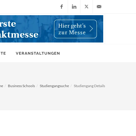
Facebook
LinkedIn
X
info@wiwi-
(Twitter)
online.de
OTE
VERANSTALTUNGEN
me
Business Schools
Studiengangsuche
Studiengang Details