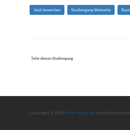
Jetzt bewerben
Studiengang Webseite
Busi
Teile diesen Studiengang
Copyrights © 2026
WiWi-Media AG
. Alle Rechte vorbe