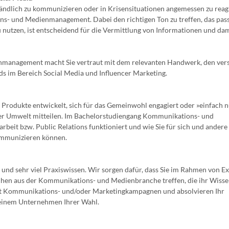
tändlich zu kommunizieren oder in Krisensituationen angemessen zu reag
 und Medienmanagement. Dabei den richtigen Ton zu treffen, das pas
 nutzen, ist entscheidend für die Vermittlung von Informationen und dam
management macht Sie vertraut mit dem relevanten Handwerk, den ver
 im Bereich Social Media und Influencer Marketing.
e Produkte entwickelt, sich für das Gemeinwohl engagiert oder »einfach 
einer Umwelt mitteilen. Im Bachelorstudiengang Kommunikations- und
beit bzw. Public Relations funktioniert und wie Sie für sich und andere
ommunizieren können.
und sehr viel Praxiswissen. Wir sorgen dafür, dass Sie im Rahmen von E
chen aus der Kommunikations- und Medienbranche treffen, die ihr Wisse
lbst Kommunikations- und/oder Marketingkampagnen und absolvieren Ihr
 einem Unternehmen Ihrer Wahl.