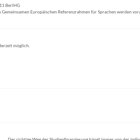
 11 BerlHG
m Gemeinsamen Europäischen Referenzrahmen für Sprachen werden vora
erzeit möglich.
Der richtige Weg der Studienfinanzierung hängt immer von der indiv