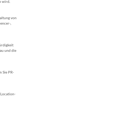
 wird.
taltung von
encer-,
rdigkeit
au und die
n Sie PR-
 Location-