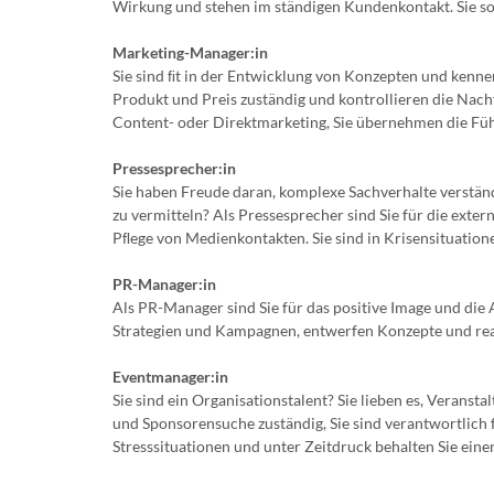
Wirkung und stehen im ständigen Kundenkontakt. Sie 
Marketing-Manager:in
Sie sind ﬁt in der Entwicklung von Konzepten und kennen
Produkt und Preis zuständig und kontrollieren die Nac
Content- oder Direktmarketing, Sie übernehmen die Füh
Pressesprecher:in
Sie haben Freude daran, komplexe Sachverhalte verstän
zu vermitteln? Als Pressesprecher sind Sie für die ex
Pﬂege von Medienkontakten. Sie sind in Krisensituation
PR-Manager:in
Als PR-Manager sind Sie für das positive Image und di
Strategien und Kampagnen, entwerfen Konzepte und rea
Eventmanager:in
Sie sind ein Organisationstalent? Sie lieben es, Veranst
und Sponsorensuche zuständig, Sie sind verantwortlich f
Stresssituationen und unter Zeitdruck behalten Sie eine