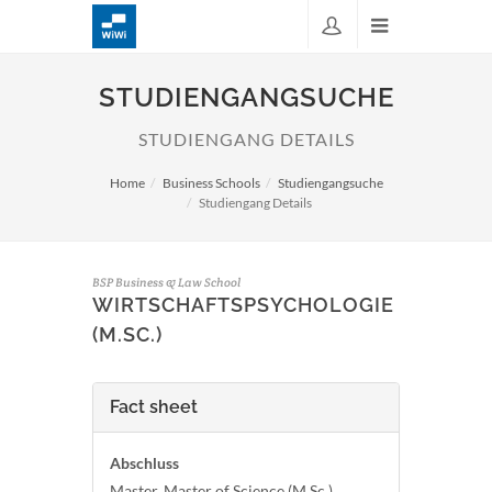
STUDIENGANGSUCHE
STUDIENGANG DETAILS
Home
Business Schools
Studiengangsuche
Studiengang Details
BSP Business & Law School
WIRTSCHAFTS­PSYCHOLOGIE
(M.SC.)
Fact sheet
Abschluss
Master, Master of Science (M.Sc.)