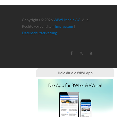
Copyrights © 2026
WiWi-Media AG
. Alle
Rechte vorbehalten.
Impressum
|
Datenschutzerkärung