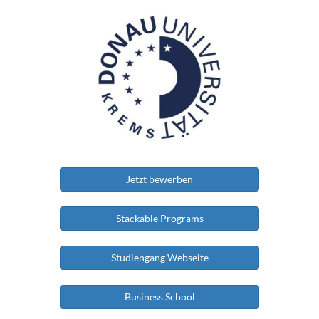
Jetzt bewerben
Stackable Programs
Studiengang Webseite
Business School