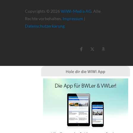
Copyrights © 2026
WiWi-Media AG
. Alle
Rechte vorbehalten.
Impressum
|
Datenschutzerkärung