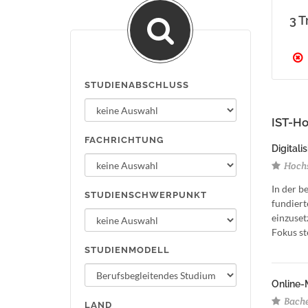
3 T
STUDIENABSCHLUSS
IST-H
FACHRICHTUNG
Digitali
Hochs
In der b
STUDIENSCHWERPUNKT
fundiert
einzuset
Fokus st
STUDIENMODELL
Online-
Bachel
LAND