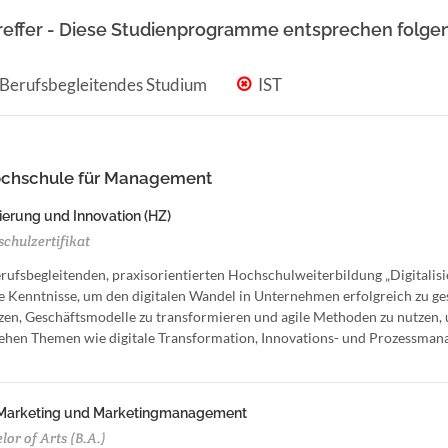
reffer - Diese Studienprogramme entsprechen folgen
Berufsbegleitendes Studium
IST
ochschule für Management
sierung und Innovation (HZ)
chulzertifikat
erufsbegleitenden, praxisorientierten Hochschulweiterbildung „Digitalis
e Kenntnisse, um den digitalen Wandel in Unternehmen erfolgreich zu gest
zen, Geschäftsmodelle zu transformieren und agile Methoden zu nutzen, 
ehen Themen wie digitale Transformation, Innovations- und Prozessmana
Marketing und Marketingmanagement
or of Arts (B.A.)