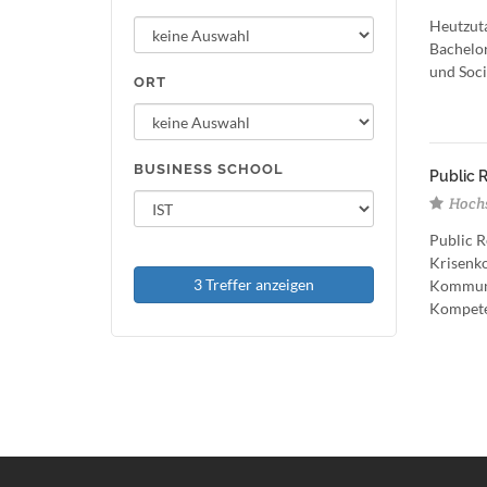
Heutzuta
Bachelor
und Soci
ORT
BUSINESS SCHOOL
Public R
Hochs
Public R
Krisenko
3 Treffer anzeigen
Kommunik
Kompeten