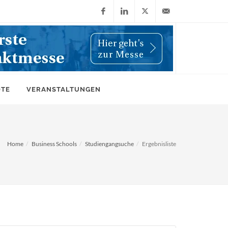
Facebook
LinkedIn
X
info@wiwi-
(Twitter)
online.de
OTE
VERANSTALTUNGEN
Home
Business Schools
Studiengangsuche
Ergebnisliste