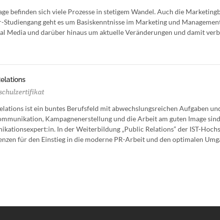
ge befinden sich viele Prozesse in stetigem Wandel. Auch die Marketingb
-Studiengang geht es um Basiskenntnisse im Marketing und Management 
al Media und darüber hinaus um aktuelle Veränderungen und damit ver
elations
chulzertifikat
elations ist ein buntes Berufsfeld mit abwechslungsreichen Aufgaben un
mmunikation, Kampagnenerstellung und die Arbeit am guten Image sind 
ationsexpert:in. In der Weiterbildung „Public Relations“ der IST-Hoch
zen für den Einstieg in die moderne PR-Arbeit und den optimalen Umga