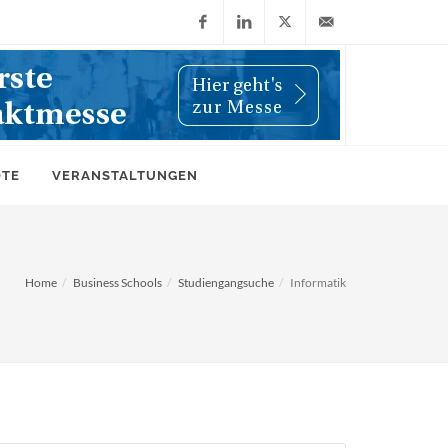
Facebook
LinkedIn
X
info@wiwi-
(Twitter)
online.de
OTE
VERANSTALTUNGEN
Home
Business Schools
Studiengangsuche
Informatik