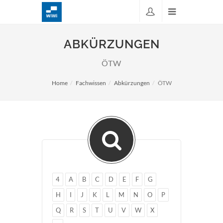
ABKÜRZUNGEN
ÖTW
Home
Fachwissen
Abkürzungen
ÖTW
4
A
B
C
D
E
F
G
H
I
J
K
L
M
N
O
P
Q
R
S
T
U
V
W
X