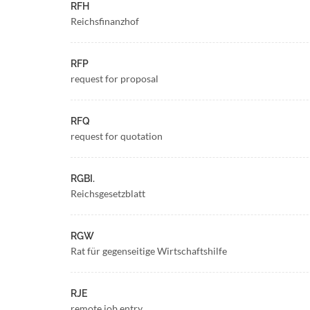
RFH
Reichsfinanzhof
RFP
request for proposal
RFQ
request for quotation
RGBI.
Reichsgesetzblatt
RGW
Rat für gegenseitige Wirtschaftshilfe
RJE
remote job entry