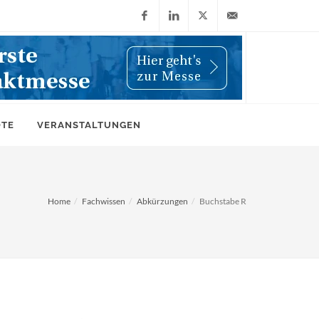
Facebook
LinkedIn
X
info@wiwi-
(Twitter)
online.de
OTE
VERANSTALTUNGEN
Home
Fachwissen
Abkürzungen
Buchstabe R