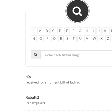
4
A
B
C
D
E
F
G
H
I
J
K
N
O
P
Q
R
S
T
U
V
W
X
Z
r.f.s
received for shipment bill of lading
RabattG
Rabattgesetz